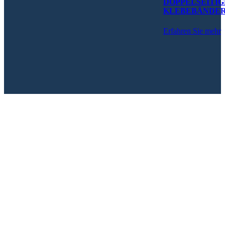
DOPPELSEITIG
KLEBEBÄNDE
Erfahren Sie mehr
Freigaben
RAPGARD/PROFiNA